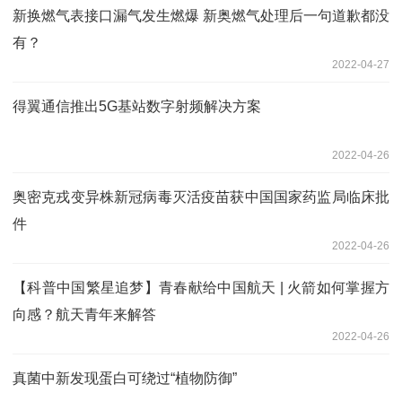
新换燃气表接口漏气发生燃爆 新奥燃气处理后一句道歉都没
有？
2022-04-27
得翼通信推出5G基站数字射频解决方案
2022-04-26
奥密克戎变异株新冠病毒灭活疫苗获中国国家药监局临床批
件
2022-04-26
【科普中国繁星追梦】青春献给中国航天 | 火箭如何掌握方
向感？航天青年来解答
2022-04-26
真菌中新发现蛋白可绕过“植物防御”