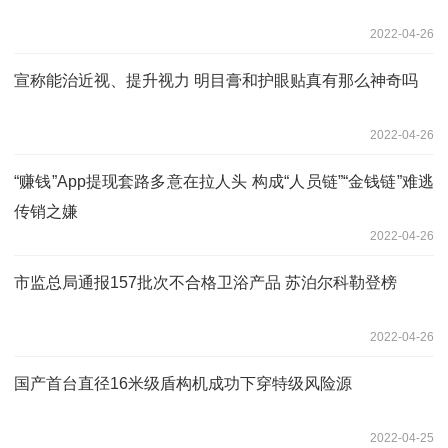
2022-04-26
宣称能治近视、提升视力 明目膏和护眼贴真有那么神奇吗
2022-04-26
“赚钱”App提现套路多意在拉人头 构成“人员链”“金钱链”难逃
传销之嫌
2022-04-26
市监总局通报157批次不合格卫浴产品 苏泊尔科勒登榜
2022-04-26
国产首台直径16米级盾构机成功下穿特级风险源
2022-04-25