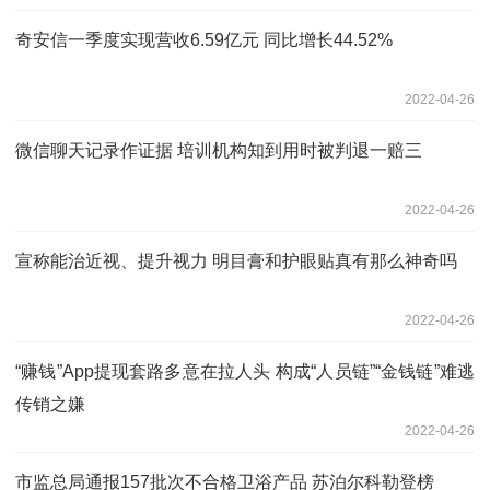
奇安信一季度实现营收6.59亿元 同比增长44.52%
2022-04-26
微信聊天记录作证据 培训机构知到用时被判退一赔三
2022-04-26
宣称能治近视、提升视力 明目膏和护眼贴真有那么神奇吗
2022-04-26
“赚钱”App提现套路多意在拉人头 构成“人员链”“金钱链”难逃
传销之嫌
2022-04-26
市监总局通报157批次不合格卫浴产品 苏泊尔科勒登榜