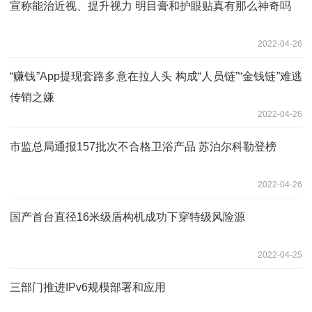
宣称能治近视、提升视力 明目膏和护眼贴真有那么神奇吗
2022-04-26
“赚钱”App提现套路多意在拉人头 构成“人员链”“金钱链”难逃
传销之嫌
2022-04-26
市监总局通报157批次不合格卫浴产品 苏泊尔科勒登榜
2022-04-26
国产首台直径16米级盾构机成功下穿特级风险源
2022-04-25
三部门推进IPv6规模部署和应用