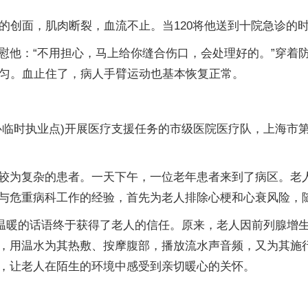
米的创面，肌肉断裂，血流不止。当120将他送到十院急诊的
慰他：“不用担心，马上给你缝合伤口，会处理好的。”穿着
均匀。血止住了，病人手臂运动也基本恢复正常。
临时执业点)开展医疗支援任务的市级医院医疗队，上海市第
较为复杂的患者。一天下午，一位老年患者来到了病区。老
与危重病科工作的经验，首先为老人排除心梗和心衰风险，
”温暖的话语终于获得了老人的信任。原来，老人因前列腺增
，用温水为其热敷、按摩腹部，播放流水声音频，又为其施
，让老人在陌生的环境中感受到亲切暖心的关怀。