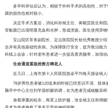
多学科评估后认为，相较于外科手术的高创伤，对于
膜的损伤也相对较小。
决定手术方案后，消化科孙旭主任、蒋晓芸医生和院
管黏膜已出现明显充血和水肿，形成溃疡。医生使用异物
宝山院区常务副院长、定点医院院长钦伦秀教授介绍，
合并有其他基础性疾病。为保障医疗安全，提升救治能力
科线上会诊；针对老年患者进一步提高查房频率，加强动
生命通道紧急抢救古稀老人
近几日，上海市第十人民医院急诊平均每天接诊病人接
78岁男性患者被120送来的时候已经意识不清、
脑卒中中心主任刘学源积极协调，在为患者完成核酸采样
身着厚重的铅衣，再罩上防护服，张全斌主任和周晓
手术为患者挽救了更多宝贵的神经细胞。