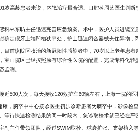
91岁高龄患者来说，内镜治疗最合适。口腔科周艺医生判断
感科林东昉主任迅速完善应急预案。术中，医护人员进镜至
钳确定假牙上端凹槽狭窄处，护士迅速闭合器械夹住异物，
目前该院区收治的新冠阳性感染者中，70岁以上老年患者超
，宝山院区已经按照原有综合性医院的配置，完成专科化转
态监测。
近500人次，每天接收120救护车60辆左右，上海十院的
肢体偏瘫，脑卒中中心接诊医生初步诊断患者为脑卒中，影像检
、等待快速检测结果的同一时段内，急诊取栓术就已经在严
宇副主任带领团队，经过SWIM取栓、球囊扩张、支架植入