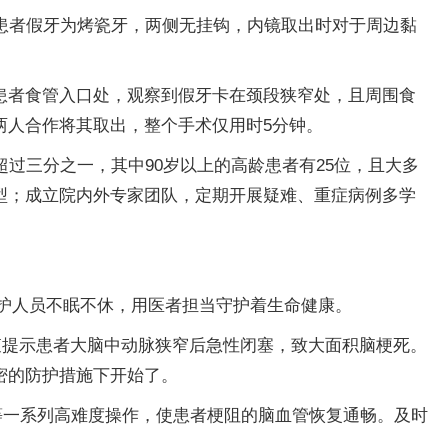
患者假牙为烤瓷牙，两侧无挂钩，内镜取出时对于周边黏
患者食管入口处，观察到假牙卡在颈段狭窄处，且周围食
两人合作将其取出，整个手术仅用时5分钟。
过三分之一，其中90岁以上的高龄患者有25位，且大多
型；成立院内外专家团队，定期开展疑难、重症病例多学
医护人员不眠不休，用医者担当守护着生命健康。
查提示患者大脑中动脉狭窄后急性闭塞，致大面积脑梗死。
密的防护措施下开始了。
等一系列高难度操作，使患者梗阻的脑血管恢复通畅。及时