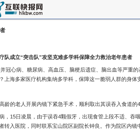
者
疗队成立“突击队”攻坚克难多学科保障全力救治老年患者
岁，合并冠心病、糖尿病、高血压、脑梗后遗症、脑出血等严重
？上海多家医疗机构集纳多学科，保障这一脆弱人群的身体
岁高龄的老人开展内镜下紧急手术，顺利取出其误吞入食道的
疾病，15日凌晨，由于误吞4颗假牙，出现食管上段不适、吞
者转入医院，同时联系宝山院区副院长钟良。作为院区内镜