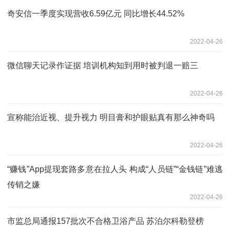
奇安信一季度实现营收6.59亿元 同比增长44.52%
2022-04-26
微信聊天记录作证据 培训机构知到用时被判退一赔三
2022-04-26
宣称能治近视、提升视力 明目膏和护眼贴真有那么神奇吗
2022-04-26
“赚钱”App提现套路多意在拉人头 构成“人员链”“金钱链”难逃
传销之嫌
2022-04-26
市监总局通报157批次不合格卫浴产品 苏泊尔科勒登榜