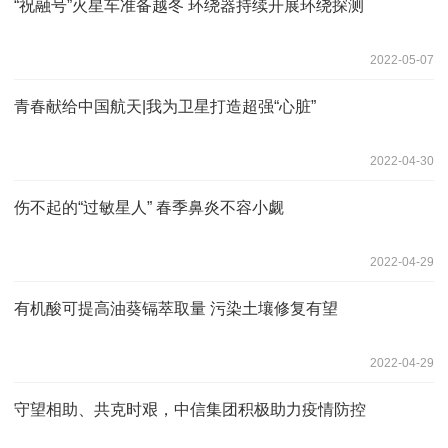
“祝融号”火星车准备越冬 环绕器持续开展环绕探测
2022-05-07
青春献给中国航天|我为卫星打造超强“心脏”
2022-04-30
伤不起的“过敏星人” 春季鼻炎不容小觑
2022-04-29
有机酸可提高油葵镉萃取量 污染土壤修复有望
2022-04-29
守望相助、共克时艰，中信集团积极助力疫情防控