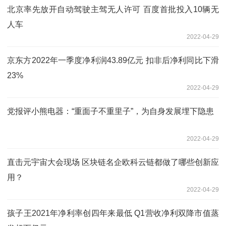
北京率先放开自动驾驶主驾无人许可 百度首批投入10辆无
人车
2022-04-29
京东方2022年一季度净利润43.89亿元 扣非后净利同比下滑
23%
2022-04-29
党报评小熊电器：“重面子不重里子”，为自身发展埋下隐患
2022-04-29
直击元宇宙大会现场 区块链名企欧科云链都做了哪些创新应
用？
2022-04-29
孩子王2021年净利率创四年来最低 Q1营收净利双降市值蒸