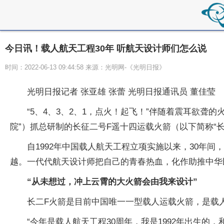
今日讯！载人航天工程30年 听航天设计师们怎么说
时间：2022-06-13 09:44:58 来源：光明网-《光明日报》
光明日报记者 张亚雄 张蕾 光明日报通讯员 董佳莹
“5、4、3、2、1，点火！起飞！”伴随着震耳欲聋的
院”）抓总研制的长征二号F遥十四运载火箭（以下简称“
自1992年中国载人航天工程立项实施以来，30年
越。一代代航天设计师把自己的青春热血，化作助推中华
“从未想过，冲上云霄的大火箭会由我来设计”
长二F火箭是目前中国唯一一型载人运载火箭，是载人
“今年是载人航天工程30周年，我是1992年出生的