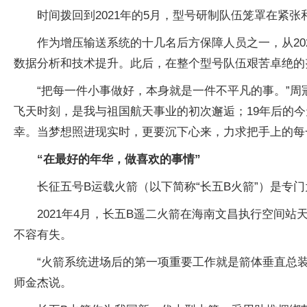
时间拨回到2021年的5月，型号研制队伍笼罩在
作为增压输送系统的十几名后方保障人员之一，从20
数据分析和技术提升。此后，在整个型号队伍艰苦卓绝的
“把每一件小事做好，本身就是一件不平凡的事。”周
飞天时刻，是我与祖国航天事业的初次邂逅；19年后的
幸。当梦想照进现实时，更要沉下心来，力求把手上的每
“在最好的年华，做喜欢的事情”
长征五号B运载火箭（以下简称“长五B火箭”）是专
2021年4月，长五B遥二火箭在海南文昌执行空间
不容有失。
“火箭系统进场后的第一项重要工作就是箭体垂直总装
师金杰说。