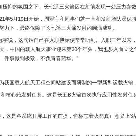
紧张和压抑的氛围之下。长七遥三火箭因在射前发现一处压力参
21年5月19日开始，周冠宇和同事们就一直和发射场队员
努力下，最终保障了长七遥三火箭发射的圆满成功。
冠宇说，这句话自己在入职伊始便常常听到。入职三年以来，周
今天，中国的载人航天事业迎来第30个年头，我也步入而立
一件事做到极致，不负青春韶华。”
门为我国载人航天工程空间站建设而研制的一型新型运载火箭，
站天和核心舱发射任务。这是长五B火箭首次执行应用性发射
，这是各系统开展工作的前提，也标志着火箭真正意义上‘站