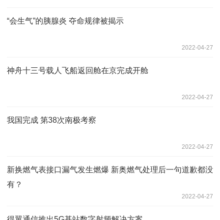
“会生气”的胰腺炎 夺命规律被揭示
2022-04-27
神舟十三号载人飞船返回舱在京完成开舱
2022-04-27
我国完成 第38次南极考察
2022-04-27
新换燃气表接口漏气发生燃爆 新奥燃气处理后一句道歉都没
有？
2022-04-27
得翼通信推出5G基站数字射频解决方案